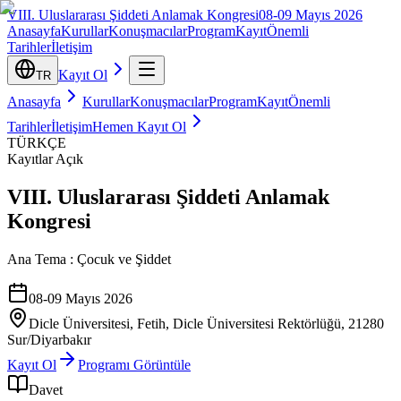
VIII. Uluslararası Şiddeti Anlamak Kongresi
08-09 Mayıs 2026
Anasayfa
Kurullar
Konuşmacılar
Program
Kayıt
Önemli
Tarihler
İletişim
Kayıt Ol
TR
Anasayfa
Kurullar
Konuşmacılar
Program
Kayıt
Önemli
Tarihler
İletişim
Hemen Kayıt Ol
TÜRKÇE
Kayıtlar Açık
VIII. Uluslararası Şiddeti Anlamak
Kongresi
Ana Tema : Çocuk ve Şiddet
08-09 Mayıs 2026
Dicle Üniversitesi, Fetih, Dicle Üniversitesi Rektörlüğü, 21280
Sur/Diyarbakır
Kayıt Ol
Programı Görüntüle
Davet